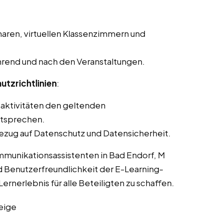
aren, virtuellen Klassenzimmern und
rend und nach den Veranstaltungen.
utzrichtlinien
:
saktivitäten den geltenden
ntsprechen.
ezug auf Datenschutz und Datensicherheit.
mmunikationsassistenten in Bad Endorf, M
d Benutzerfreundlichkeit der E-Learning-
ernerlebnis für alle Beteiligten zu schaffen.
eige