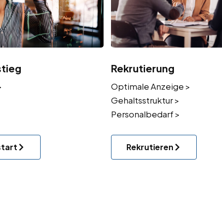
stieg
Rekrutierung
>
Optimale Anzeige >
Gehaltsstruktur >
Personalbedarf >
start
Rekrutieren