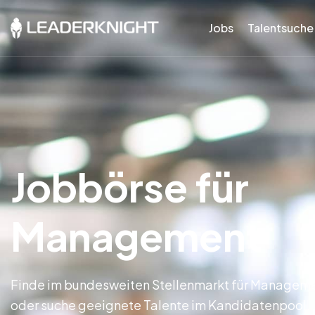
Jobs
Talentsuche
Jobbörse für
Management
Finde im bundesweiten Stellenmarkt für Manageme
oder suche geeignete Talente im Kandidatenpool.