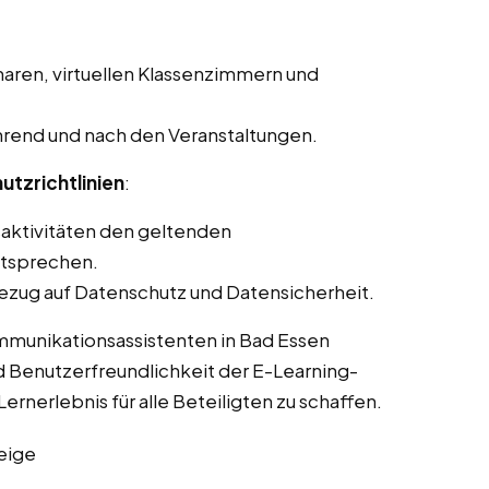
aren, virtuellen Klassenzimmern und
rend und nach den Veranstaltungen.
utzrichtlinien
:
saktivitäten den geltenden
ntsprechen.
ezug auf Datenschutz und Datensicherheit.
mmunikationsassistenten in Bad Essen
d Benutzerfreundlichkeit der E-Learning-
ernerlebnis für alle Beteiligten zu schaffen.
eige