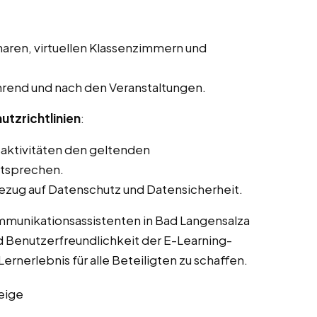
aren, virtuellen Klassenzimmern und
rend und nach den Veranstaltungen.
utzrichtlinien
:
saktivitäten den geltenden
ntsprechen.
ezug auf Datenschutz und Datensicherheit.
ommunikationsassistenten in Bad Langensalza
d Benutzerfreundlichkeit der E-Learning-
ernerlebnis für alle Beteiligten zu schaffen.
eige