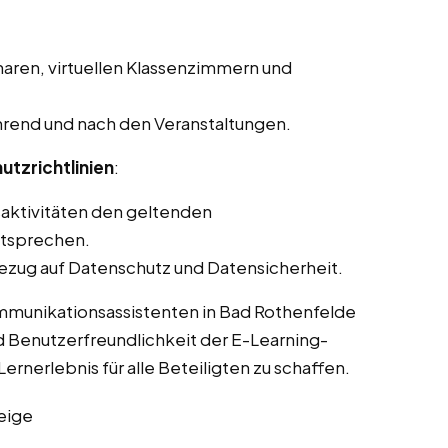
aren, virtuellen Klassenzimmern und
rend und nach den Veranstaltungen.
utzrichtlinien
:
saktivitäten den geltenden
ntsprechen.
ezug auf Datenschutz und Datensicherheit.
ommunikationsassistenten in Bad Rothenfelde
d Benutzerfreundlichkeit der E-Learning-
ernerlebnis für alle Beteiligten zu schaffen.
eige