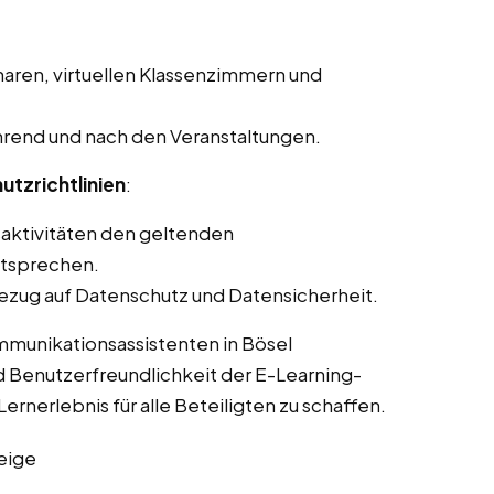
aren, virtuellen Klassenzimmern und
rend und nach den Veranstaltungen.
utzrichtlinien
:
saktivitäten den geltenden
ntsprechen.
ezug auf Datenschutz und Datensicherheit.
mmunikationsassistenten in Bösel
d Benutzerfreundlichkeit der E-Learning-
ernerlebnis für alle Beteiligten zu schaffen.
eige