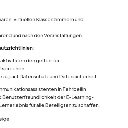
aren, virtuellen Klassenzimmern und
rend und nach den Veranstaltungen.
utzrichtlinien
:
saktivitäten den geltenden
ntsprechen.
ezug auf Datenschutz und Datensicherheit.
mmunikationsassistenten in Fehrbellin
d Benutzerfreundlichkeit der E-Learning-
ernerlebnis für alle Beteiligten zu schaffen.
eige