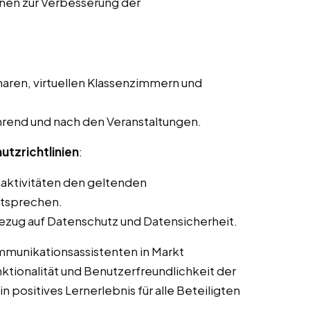
onen zur Verbesserung der
aren, virtuellen Klassenzimmern und
rend und nach den Veranstaltungen.
utzrichtlinien
:
saktivitäten den geltenden
ntsprechen.
ezug auf Datenschutz und Datensicherheit.
mmunikationsassistenten in Markt
tionalität und Benutzerfreundlichkeit der
 positives Lernerlebnis für alle Beteiligten