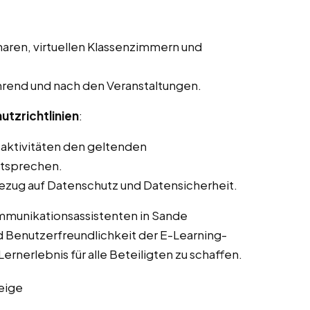
aren, virtuellen Klassenzimmern und
rend und nach den Veranstaltungen.
utzrichtlinien
:
saktivitäten den geltenden
ntsprechen.
ezug auf Datenschutz und Datensicherheit.
ommunikationsassistenten in Sande
d Benutzerfreundlichkeit der E-Learning-
ernerlebnis für alle Beteiligten zu schaffen.
eige