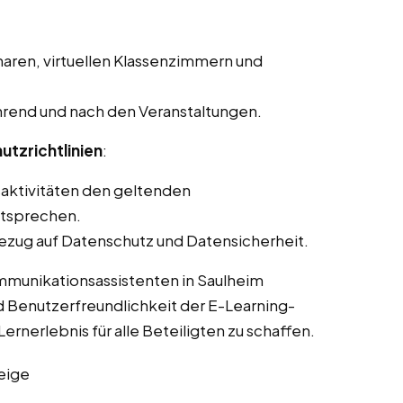
aren, virtuellen Klassenzimmern und
rend und nach den Veranstaltungen.
utzrichtlinien
:
saktivitäten den geltenden
ntsprechen.
ezug auf Datenschutz und Datensicherheit.
mmunikationsassistenten in Saulheim
d Benutzerfreundlichkeit der E-Learning-
ernerlebnis für alle Beteiligten zu schaffen.
eige