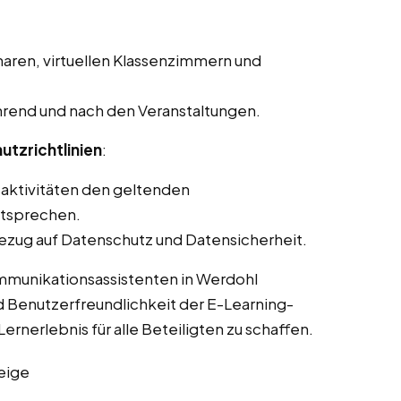
aren, virtuellen Klassenzimmern und
rend und nach den Veranstaltungen.
utzrichtlinien
:
saktivitäten den geltenden
ntsprechen.
ezug auf Datenschutz und Datensicherheit.
ommunikationsassistenten in Werdohl
d Benutzerfreundlichkeit der E-Learning-
ernerlebnis für alle Beteiligten zu schaffen.
eige