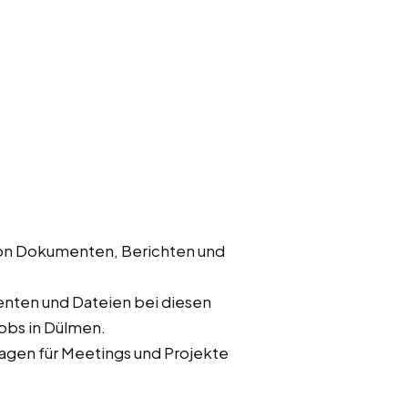
von Dokumenten, Berichten und
nten und Dateien bei diesen
jobs in Dülmen.
rlagen für Meetings und Projekte