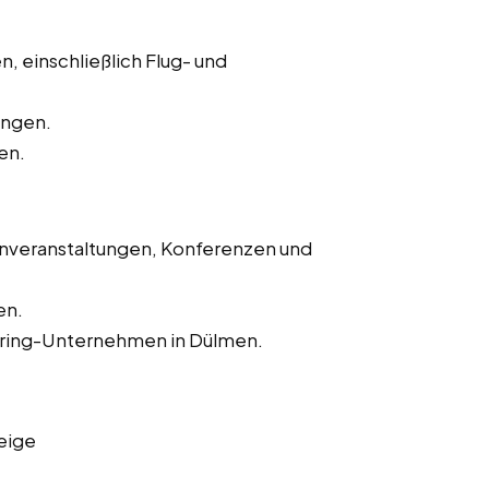
, einschließlich Flug- und
ungen.
en.
enveranstaltungen, Konferenzen und
en.
tering-Unternehmen in Dülmen.
eige