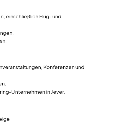
, einschließlich Flug- und
ungen.
en.
enveranstaltungen, Konferenzen und
en.
ering-Unternehmen in Jever.
eige