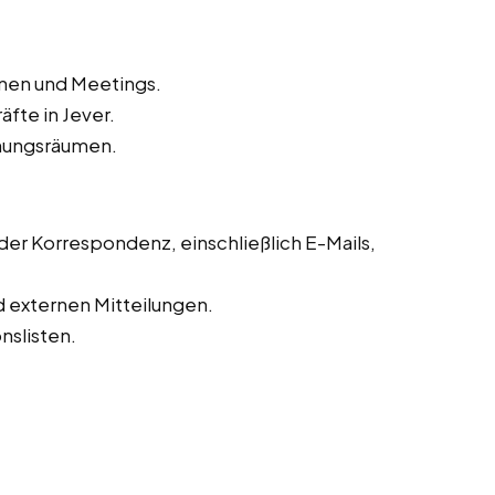
inen und Meetings.
fte in Jever.
hungsräumen.
r Korrespondenz, einschließlich E-Mails,
d externen Mitteilungen.
slisten.