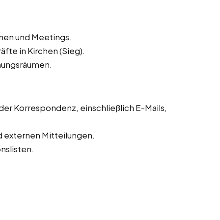
inen und Meetings.
fte in Kirchen (Sieg).
hungsräumen.
r Korrespondenz, einschließlich E-Mails,
d externen Mitteilungen.
slisten.