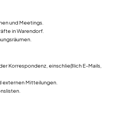
inen und Meetings.
äfte in Warendorf.
hungsräumen.
r Korrespondenz, einschließlich E-Mails,
d externen Mitteilungen.
slisten.