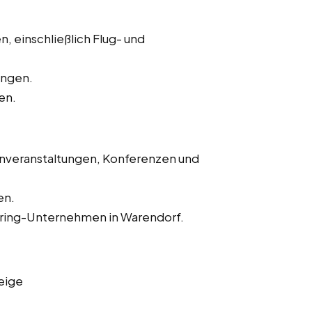
, einschließlich Flug- und
ungen.
en.
enveranstaltungen, Konferenzen und
en.
tering-Unternehmen in Warendorf.
eige