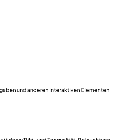
gaben und anderen interaktiven Elementen
 Videos (Bild- und Tonqualität, Beleuchtung,