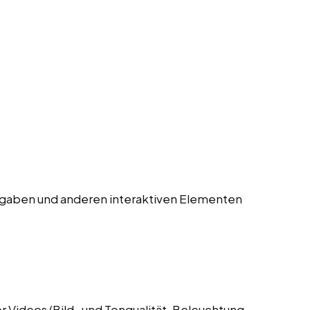
gaben und anderen interaktiven Elementen
 Videos (Bild- und Tonqualität, Beleuchtung,