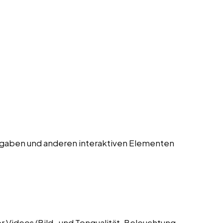
gaben und anderen interaktiven Elementen
 Videos (Bild- und Tonqualität, Beleuchtung,