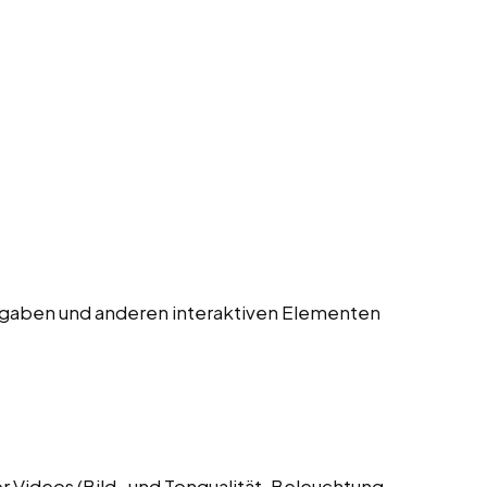
gaben und anderen interaktiven Elementen
 Videos (Bild- und Tonqualität, Beleuchtung,