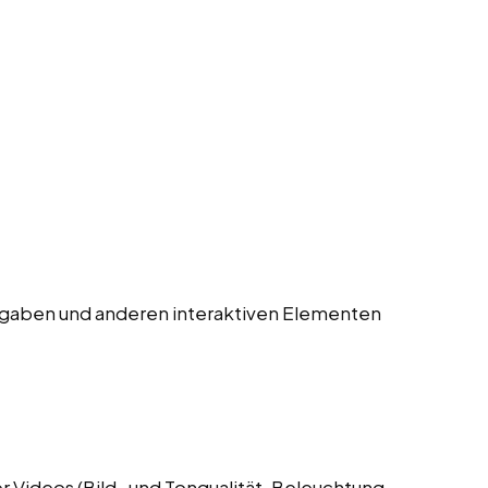
gaben und anderen interaktiven Elementen
 Videos (Bild- und Tonqualität, Beleuchtung,