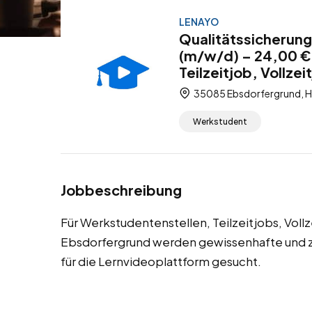
LENAYO
Qualitätssicherung
(m/w/d) – 24,00 €
Teilzeitjob, Vollze
35085 Ebsdorfergrund, H
Werkstudent
Jobbeschreibung
Für Werkstudentenstellen, Teilzeitjobs, Voll
Ebsdorfergrund werden gewissenhafte und zu
für die Lernvideoplattform gesucht.