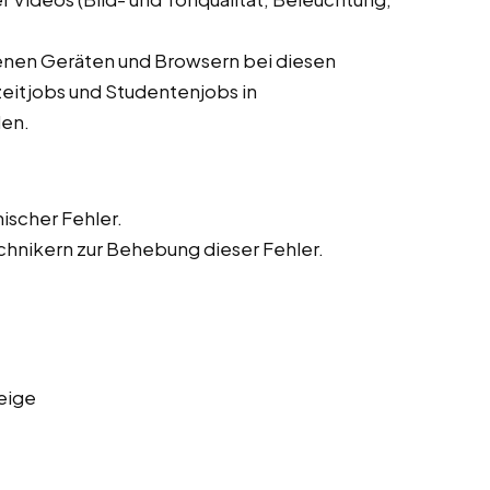
denen Geräten und Browsern bei diesen
zeitjobs und Studentenjobs in
den.
ischer Fehler.
hnikern zur Behebung dieser Fehler.
eige