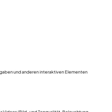
gaben und anderen interaktiven Elementen
 Videos (Bild- und Tonqualität, Beleuchtung,