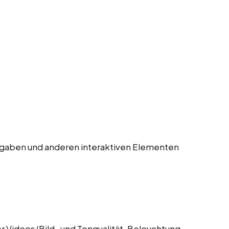
gaben und anderen interaktiven Elementen
 Videos (Bild- und Tonqualität, Beleuchtung,