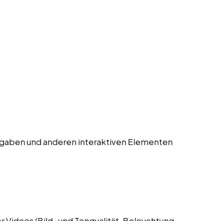
gaben und anderen interaktiven Elementen
 Videos (Bild- und Tonqualität, Beleuchtung,