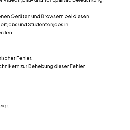
denen Geräten und Browsern bei diesen
zeitjobs und Studentenjobs in
erden.
ischer Fehler.
hnikern zur Behebung dieser Fehler.
eige