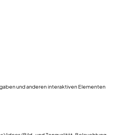
gaben und anderen interaktiven Elementen
 Videos (Bild- und Tonqualität, Beleuchtung,