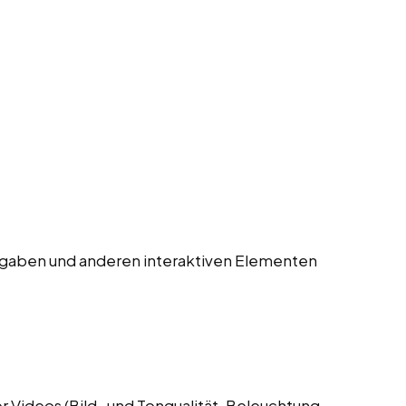
gaben und anderen interaktiven Elementen
 Videos (Bild- und Tonqualität, Beleuchtung,