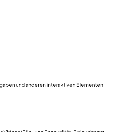
gaben und anderen interaktiven Elementen
 Videos (Bild- und Tonqualität, Beleuchtung,