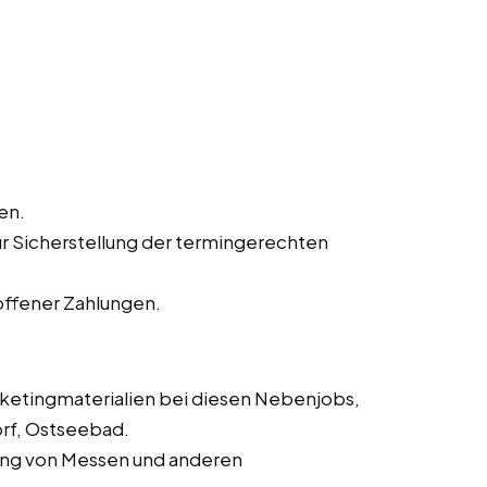
en.
ur Sicherstellung der termingerechten
offener Zahlungen.
rketingmaterialien bei diesen Nebenjobs,
orf, Ostseebad.
rung von Messen und anderen