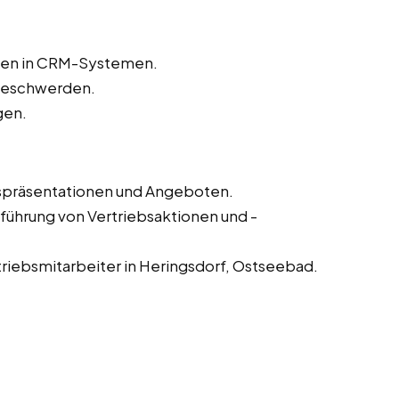
aten in CRM-Systemen.
beschwerden.
gen.
fspräsentationen und Angeboten.
führung von Vertriebsaktionen und -
triebsmitarbeiter in Heringsdorf, Ostseebad.