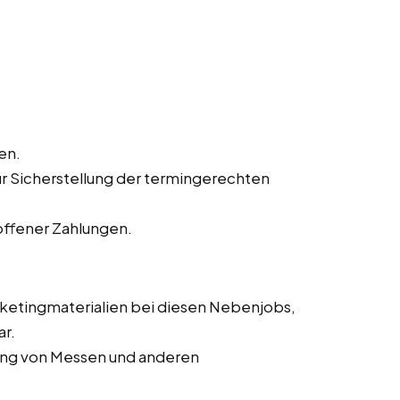
en.
ur Sicherstellung der termingerechten
offener Zahlungen.
rketingmaterialien bei diesen Nebenjobs,
ar.
rung von Messen und anderen