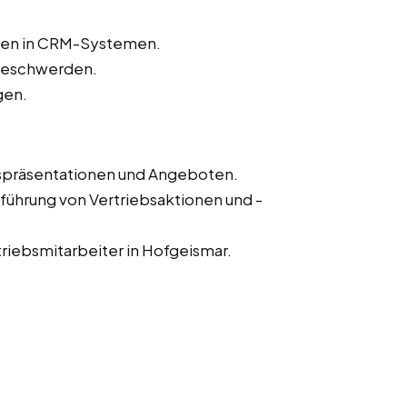
aten in CRM-Systemen.
beschwerden.
gen.
fspräsentationen und Angeboten.
führung von Vertriebsaktionen und -
triebsmitarbeiter in Hofgeismar.