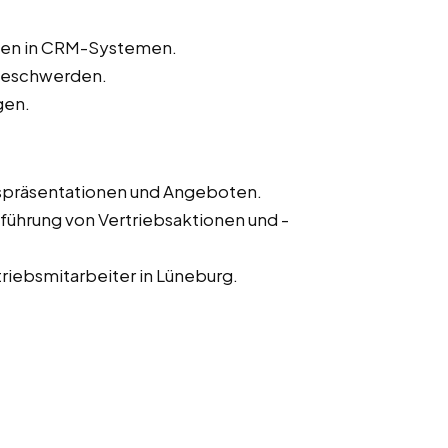
aten in CRM-Systemen.
beschwerden.
gen.
fspräsentationen und Angeboten.
führung von Vertriebsaktionen und -
riebsmitarbeiter in Lüneburg.