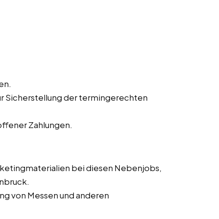
en.
ur Sicherstellung der termingerechten
offener Zahlungen.
rketingmaterialien bei diesen Nebenjobs,
enbruck.
rung von Messen und anderen