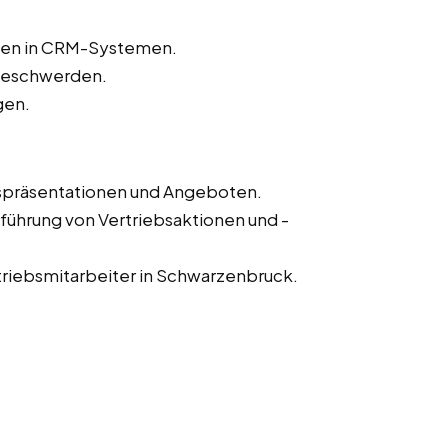
aten in CRM-Systemen.
beschwerden.
gen.
fspräsentationen und Angeboten.
führung von Vertriebsaktionen und -
triebsmitarbeiter in Schwarzenbruck.