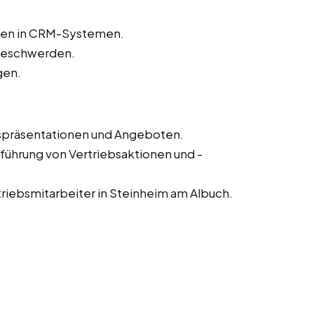
aten in CRM-Systemen.
beschwerden.
gen.
fspräsentationen und Angeboten.
führung von Vertriebsaktionen und -
triebsmitarbeiter in Steinheim am Albuch.