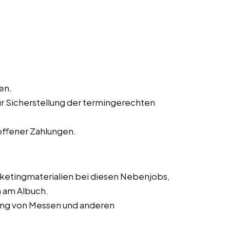
en.
ur Sicherstellung der termingerechten
offener Zahlungen.
rketingmaterialien bei diesen Nebenjobs,
m am Albuch.
rung von Messen und anderen