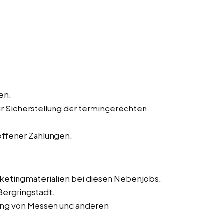
en.
ur Sicherstellung der termingerechten
offener Zahlungen.
rketingmaterialien bei diesen Nebenjobs,
 Bergringstadt.
rung von Messen und anderen