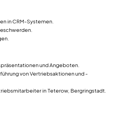
aten in CRM-Systemen.
beschwerden.
gen.
fspräsentationen und Angeboten.
führung von Vertriebsaktionen und -
riebsmitarbeiter in Teterow, Bergringstadt.