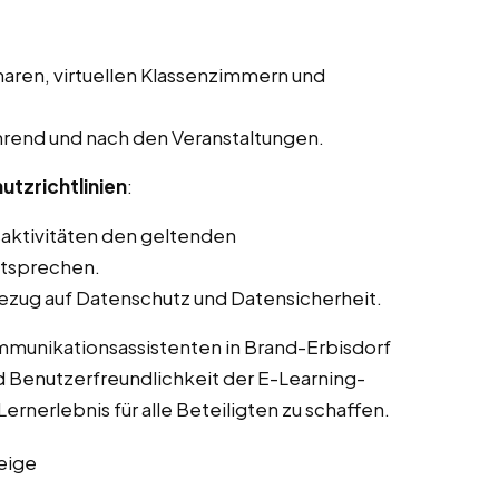
aren, virtuellen Klassenzimmern und
rend und nach den Veranstaltungen.
utzrichtlinien
:
saktivitäten den geltenden
ntsprechen.
ezug auf Datenschutz und Datensicherheit.
mmunikationsassistenten in Brand-Erbisdorf
d Benutzerfreundlichkeit der E-Learning-
ernerlebnis für alle Beteiligten zu schaffen.
eige