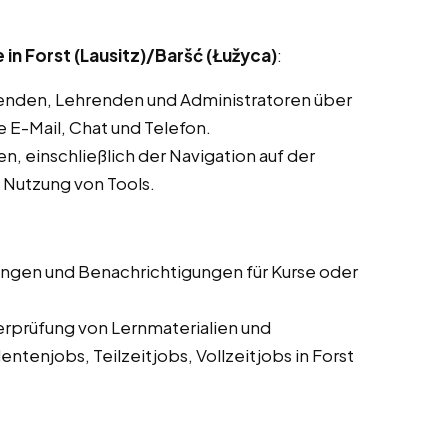
n Forst (Lausitz)/Baršć (Łužyca)
:
enden, Lehrenden und Administratoren über
E-Mail, Chat und Telefon.
, einschließlich der Navigation auf der
d Nutzung von Tools.
ungen und Benachrichtigungen für Kurse oder
erprüfung von Lernmaterialien und
tenjobs, Teilzeitjobs, Vollzeitjobs in Forst