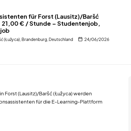
stenten für Forst (Lausitz)/Baršć
 21,00 € / Stunde – Studentenjob,
tjob
šć (Łužyca), Brandenburg, Deutschland
24/06/2026
 in Forst (Lausitz)/Baršć (Łužyca) werden
sassistenten für die E-Learning-Plattform