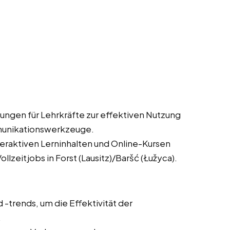
ungen für Lehrkräfte zur effektiven Nutzung
munikationswerkzeuge.
teraktiven Lerninhalten und Online-Kursen
llzeitjobs in Forst (Lausitz)/Baršć (Łužyca).
trends, um die Effektivität der
.