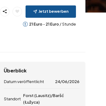
Jetzt bewerben
-
/ Stunde
21
Euro
21
Euro
Überblick
Datum veröffentlicht
24/06/2026
Forst (Lausitz)/Baršć
Standort
(Łužyca)