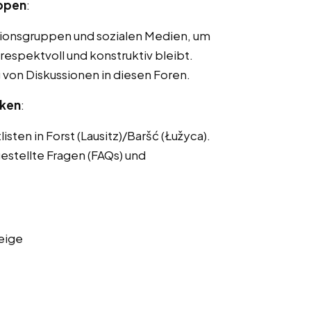
uppen
:
ionsgruppen und sozialen Medien, um
respektvoll und konstruktiv bleibt.
von Diskussionen in diesen Foren.
nken
:
sten in Forst (Lausitz)/Baršć (Łužyca).
estellte Fragen (FAQs) und
eige