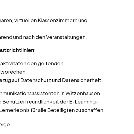
aren, virtuellen Klassenzimmern und
rend und nach den Veranstaltungen.
utzrichtlinien
:
saktivitäten den geltenden
ntsprechen.
ezug auf Datenschutz und Datensicherheit.
ommunikationsassistenten in Witzenhausen
d Benutzerfreundlichkeit der E-Learning-
ernerlebnis für alle Beteiligten zu schaffen.
eige