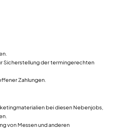
en.
ur Sicherstellung der termingerechten
offener Zahlungen.
rketingmaterialien bei diesen Nebenjobs,
en.
rung von Messen und anderen