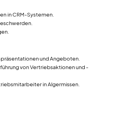
aten in CRM-Systemen.
beschwerden.
gen.
fspräsentationen und Angeboten.
führung von Vertriebsaktionen und -
riebsmitarbeiter in Algermissen.